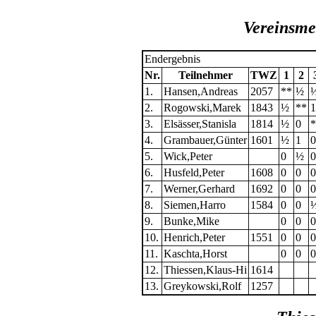
Vereinsme
Endergebnis
Nr.
Teilnehmer
TWZ
1
2
1.
Hansen,Andreas
2057
**
½
2.
Rogowski,Marek
1843
½
**
1
3.
Elsässer,Stanisla
1814
½
0
*
4.
Grambauer,Günter
1601
½
1
0
5.
Wick,Peter
0
½
0
6.
Husfeld,Peter
1608
0
0
0
7.
Werner,Gerhard
1692
0
0
0
8.
Siemen,Harro
1584
0
0
9.
Bunke,Mike
0
0
0
10.
Henrich,Peter
1551
0
0
0
11.
Kaschta,Horst
0
0
0
12.
Thiessen,Klaus-Hi
1614
13.
Greykowski,Rolf
1257